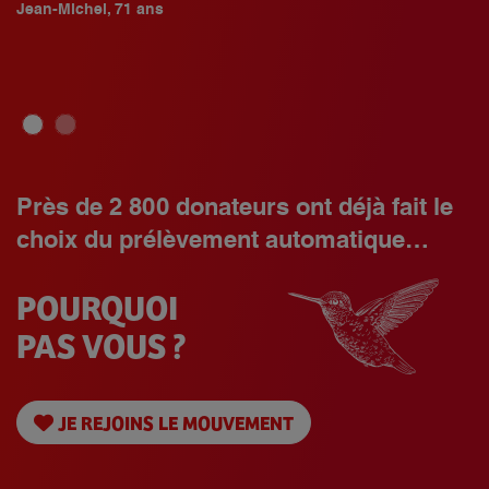
Je
en prélèvement automatique, car cela m’aide beaucoup de me
sentir ainsi accompagnée au quotidien. »
Martine, 68 ans
Près de 2 800 donateurs ont déjà fait le
choix du prélèvement automatique…
POURQUOI
PAS VOUS ?
JE REJOINS LE MOUVEMENT