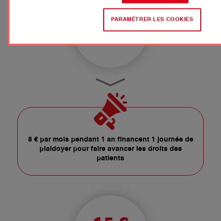
8 €
PARAMÉTRER LES COOKIES
PAR MOIS
8 € par mois pendant 1 an financent 1 journée de
plaidoyer pour faire avancer les droits des
patients