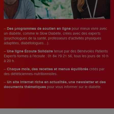
–
Des programmes de soutien en ligne
pour mieux vivre avec
un diabète, comme le Slow Diabète, créés avec des experts
faire reconnaître les personnes atteintes d’un diabète
(psychologues de la santé, professeurs d’activités physiques
comme des citoyens à part entière
lutte contre les
adaptées, diabétologues…).
discriminations
les représente
milite pour qu’elles
–
La Fédération verse chaque année 150 000 € à la Fondation
Une ligne Écoute Solidaire
tenue par des Bénévoles Patients
bénéficient de soins de qualité sur tout le territoire
Experts formés à l’écoute : 01 84 79 21 56, tous les jours de 10 h
Francophone pour la Recherche sur le Diabète,
à 20 h.
–
Chaque mois, des recettes et menus équilibrés
créés par
des diététiciennes-nutritionnistes.
Par e-mail :
juriste@federationdesdiabetiques.org
–
Un site internet riche en actualités, une newsletter et des
Par téléphone : 01 40 09 24 25 le mardi de 8h à 12h30 et le
documents thématiques
pour vous informer sur le diabète.
jeudi de 13h30 à 18h