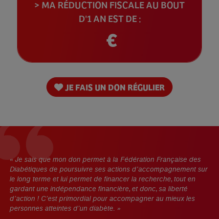
> MA RÉDUCTION FISCALE AU BOUT
D'1 AN EST DE :
€
JE FAIS UN DON RÉGULIER
« Cela fait bientôt 20 ans que j’ai été diagnostiquée diabétique
«
ur
de type 2. J’ai eu la chance d’être bien prise en charge par
D
mon médecin et bien entourée par mes proches. Je m’appuie
l
aussi beaucoup sur les conseils et contenus proposés par la
g
Fédération Française des Diabétiques, et notamment sur les
d
recettes, qui m’ont redonné envie de cuisiner !
p
J’ai choisi de soutenir les actions de la Fédération chaque mois,