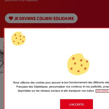
atteintes d’un diabète.
JE DEVIENS COLIBRI SOLIDAIRE
JE REJOINS LE
MOUVEMENT DES
DONATEURS RÉGULIERS
AFD
Nous utilisons des cookies pour assurer le bon fonctionnement des différents site
Française des Diabétiques, personnaliser nos contenus et nos publicités, prop
PAR EXEMPLE :
disponibles sur les réseaux sociaux et afin d'analyser nos trafics.
Lire notre
J'ACCEPTE