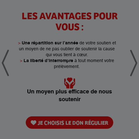
OUR
LES AVANTAGES POUR
LE
VOUS :
année,
>
Une répartition sur l’année
de votre soutien et
>
Des s
un moyen de ne pas oublier de soutenir la cause
g
 à nos
qui vous tient à cœur.
>
Une p
t les
>
La liberté d’interrompre
à tout moment votre
action
prélèvement.
grand
Un a
Un moyen plus efficace de nous
c un
nom
soutenir
JE CHOISIS LE DON RÉGULIER